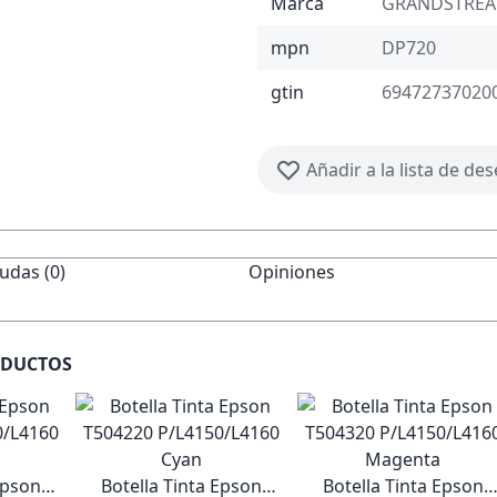
Marca
GRANDSTRE
mpn
DP720
gtin
69472737020
Añadir a la lista de de
udas (0)
Opiniones
ODUCTOS
Epson
Botella Tinta Epson
Botella Tinta Epson