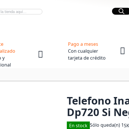
Bus
Novedades Tech
OpenBox
te
Pago a meses
alizado
Con cualquier
 y
tarjeta de crédito
ional
Telefono In
Dp720 Si Ne
Sólo queda(n)
1
En stock
S