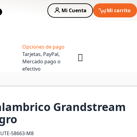
Mi Cuenta
Mi carrito
car
Asesoria Empresas
Opciones de pago
Tarjetas, PayPal,
Mercado pago o
efectivo
alambrico Grandstream
gro
KU
TE-58663-M8