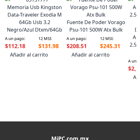
Memoria Usb Kingston
Data-Traveler Exodia M
64Gb Usb 3.2
Fuente De Poder Vorago
Negro/Azul Dtxm/64Gb
Psu-101 500W Atx Bulk
Di
Ad
A un pago:
12 MSI:
A un pago:
12 MSI:
2.5"
$112.18
$131.98
$208.51
$245.31
Añadir al carrito
Añadir al carrito
A un 
$2,3
Aña
MiPC.com.mx