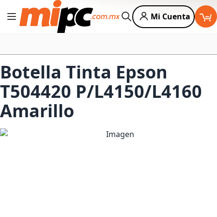
Mi Cuenta
Cambiar Nav
Buscar
Botella Tinta Epson
T504420 P/L4150/L4160
Amarillo