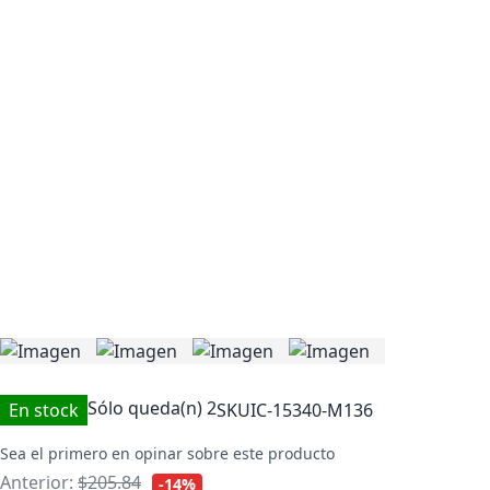
Sólo queda(n)
2
En stock
SKU
IC-15340-M136
Sea el primero en opinar sobre este producto
Anterior:
$205.84
-14%