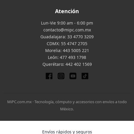
Atención
Lun-Vie 9:00 am - 6:00 pm
contacto@mipc.com.mx
Guadalajara:
33 4770 3209
CDMX:
55 4747 2705
Morelia:
443 5005 221
León:
477 493 1798
Querétaro:
442 402 1569
MiPC.com.mx · Tecnología, cómputo y accesorios con envíos a todo
México.
Envíos rápidos y seguros