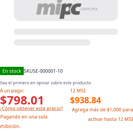
En stock
SKU
SE-000001-10
Sea el primero en opinar sobre este producto
A un pago:
12 MSI:
$798.01
$938.84
¿Cómo obtener este precio?
Agrega más de $1,000 para
 Pagando en una sola
activar hasta 12 MSI
xhibición.