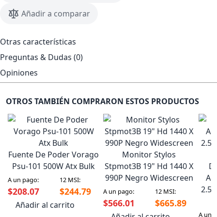
Añadir a comparar
Otras características
Preguntas & Dudas (0)
Opiniones
OTROS TAMBIÉN COMPRARON ESTOS PRODUCTOS
Fuente De Poder Vorago
Monitor Stylos
Psu-101 500W Atx Bulk
Stpmot3B 19" Hd 1440 X
Di
990P Negro Widescreen
Ad
A un pago:
12 MSI:
2.5"
$208.07
$244.79
A un pago:
12 MSI:
$566.01
$665.89
Añadir al carrito
A un 
Añadir al carrito