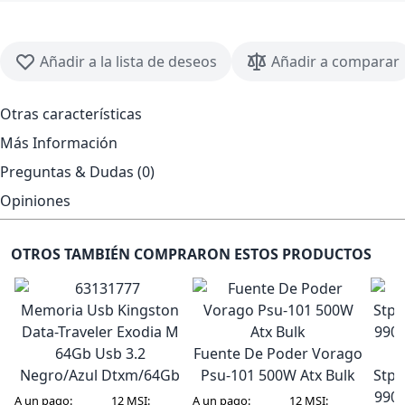
Añadir a la lista de deseos
Añadir a comparar
Otras características
Más Información
Preguntas & Dudas (0)
Opiniones
OTROS TAMBIÉN COMPRARON ESTOS PRODUCTOS
Memoria Usb Kingston
Data-Traveler Exodia M
64Gb Usb 3.2
Fuente De Poder Vorago
Negro/Azul Dtxm/64Gb
Psu-101 500W Atx Bulk
Stpm
990
A un pago:
12 MSI:
A un pago:
12 MSI: