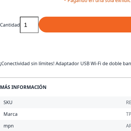
* Pagando en una sola exhibic
Cantidad
¡Conectividad sin límites! Adaptador USB Wi-Fi de doble ba
MÁS INFORMACIÓN
SKU
RE
Marca
TP
mpn
A