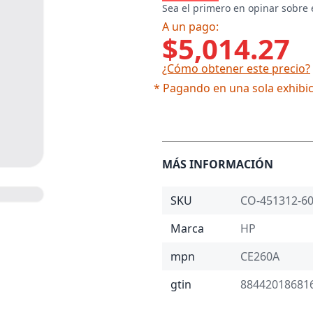
Sea el primero en opinar sobre 
A un pago:
$5,014.27
¿Cómo obtener este precio?
* Pagando en una sola exhibic
MÁS INFORMACIÓN
SKU
CO-451312-6
Marca
HP
mpn
CE260A
gtin
88442018681