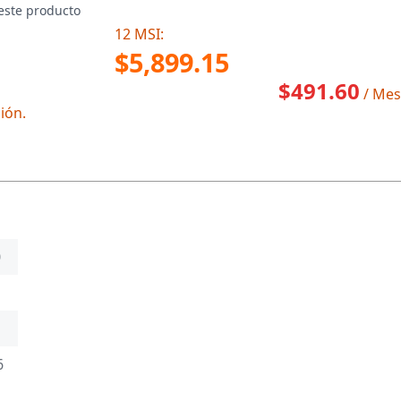
este producto
12 MSI:
$5,899.15
$491.60
/ Mes
ión.
0
6