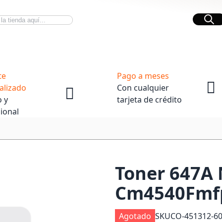
Bus
Novedades Tech
OpenBox
te
Pago a meses
alizado
Con cualquier
 y
tarjeta de crédito
ional
Toner 647A 
Cm4540Fmf
Agotado
SKU
CO-451312-6