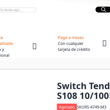
Bus
Novedades Tech
OpenBox
te
Pago a meses
alizado
Con cualquier
 y
tarjeta de crédito
ional
Switch Tend
S108 10/100
Agotado
SKU
RS-4749-M3