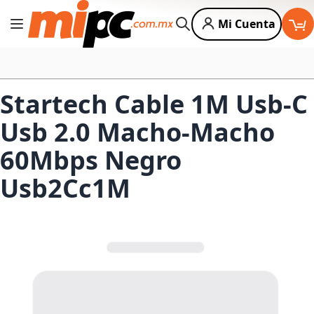
Mi Cuenta
Cambiar Nav
Buscar
Startech Cable 1M Usb-C
Usb 2.0 Macho-Macho
60Mbps Negro
Usb2Cc1M