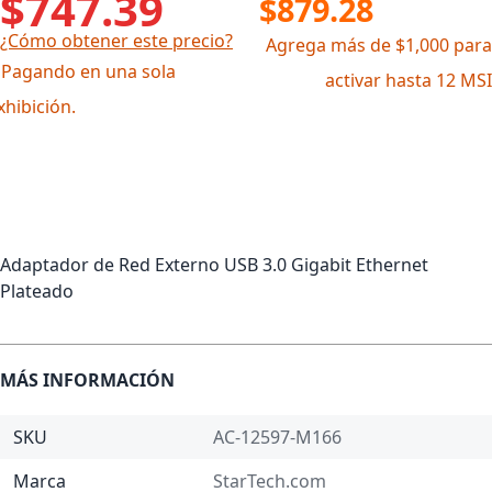
$747.39
$879.28
¿Cómo obtener este precio?
Agrega más de $1,000 para
 Pagando en una sola
activar hasta 12 MSI
xhibición.
Adaptador de Red Externo USB 3.0 Gigabit Ethernet
Plateado
MÁS INFORMACIÓN
SKU
AC-12597-M166
Marca
StarTech.com