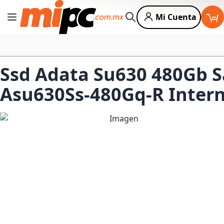
Mi Cuenta
Cambiar Nav
Buscar
Ssd Adata Su630 480Gb Sa
Asu630Ss-480Gq-R Inter