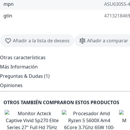
mpn
ASU630SS-
gtin
471321846
Añadir a la lista de deseos
Añadir a comparar
Otras características
Más Información
Preguntas & Dudas (1)
Opiniones
OTROS TAMBIÉN COMPRARON ESTOS PRODUCTOS