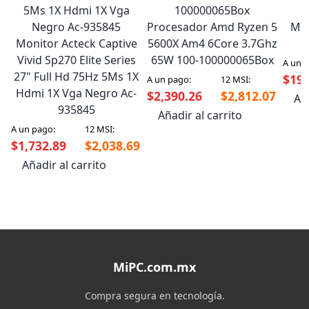
Procesador Amd Ryzen 5
Man
Monitor Acteck Captive
5600X Am4 6Core 3.7Ghz
Vivid Sp270 Elite Series
65W 100-100000065Box
A un 
27" Full Hd 75Hz 5Ms 1X
$198
A un pago:
12 MSI:
Hdmi 1X Vga Negro Ac-
$2,390.26
$2,812.07
Aña
935845
Añadir al carrito
A un pago:
12 MSI:
$1,732.89
$2,038.69
Añadir al carrito
MiPC.com.mx
Compra segura en tecnología.