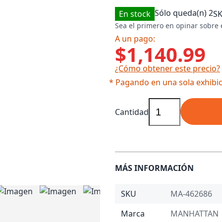
Sólo queda(n)
2
En stock
S
Sea el primero en opinar sobre 
A un pago:
$1,140.99
¿Cómo obtener este precio?
* Pagando en una sola exhibic
Cantidad
MÁS INFORMACIÓN
SKU
MA-462686
Marca
MANHATTAN