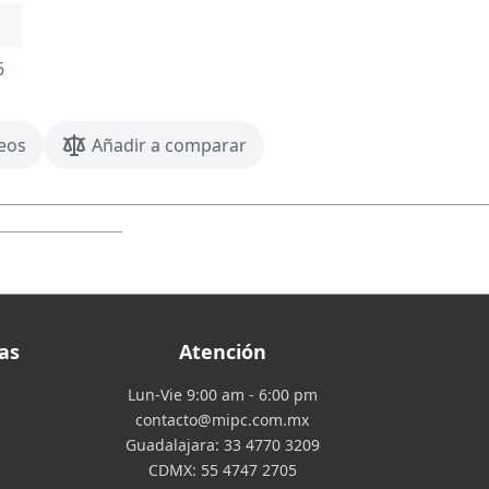
6
seos
Añadir a comparar
as
Atención
Lun-Vie 9:00 am - 6:00 pm
contacto@mipc.com.mx
Guadalajara:
33 4770 3209
CDMX:
55 4747 2705