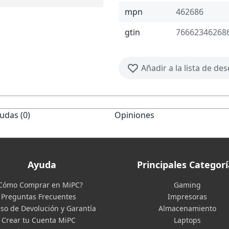
mpn
462686
gtin
76662346268
Añadir a la lista de de
udas (0)
Opiniones
Ayuda
Principales Categorí
Cómo Comprar en MiPC?
Gaming
Preguntas Frecuentes
Impresoras
so de Devolución y Garantía
Almacenamiento
Crear tu Cuenta MiPC
Laptops