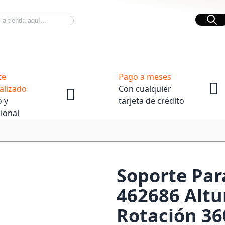
Bus
Novedades Tech
OpenBox
te
Pago a meses
alizado
Con cualquier
 y
tarjeta de crédito
ional
Soporte Par
462686 Alt
Rotación 36