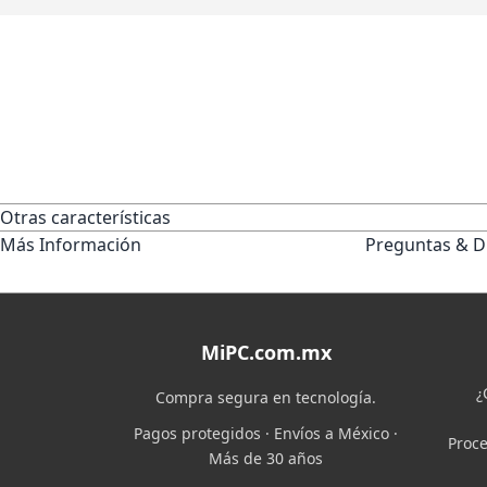
Otras características
Más Información
Preguntas & D
MiPC.com.mx
¿
Compra segura en tecnología.
Pagos protegidos · Envíos a México ·
Proce
Más de 30 años