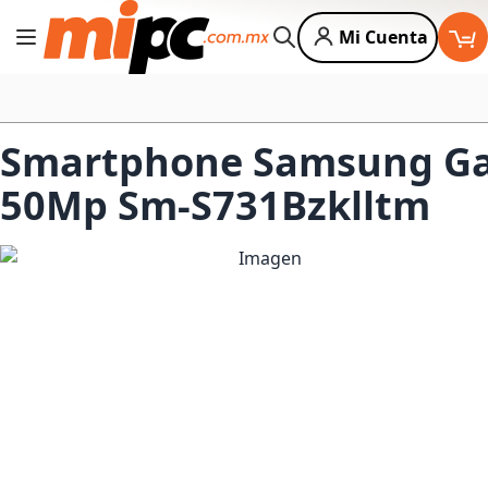
Mi Cuenta
Cambiar Nav
Buscar
Smartphone Samsung Gal
50Mp Sm-S731Bzklltm