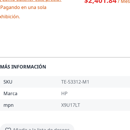
$2,401.84
/ Mes
 Pagando en una sola
xhibición.
MÁS INFORMACIÓN
SKU
TE-53312-M1
Marca
HP
mpn
X9U17LT