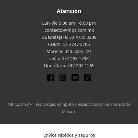
Atención
Lun-Vie 9:00 am - 6:00 pm
contacto@mipc.com.mx
Guadalajara:
33 4770 3209
CDMX:
55 4747 2705
Morelia:
443 5005 221
León:
477 493 1798
Querétaro:
442 402 1569
MiPC.com.mx · Tecnología, cómputo y accesorios con envíos a todo
México.
Envíos rápidos y seguros