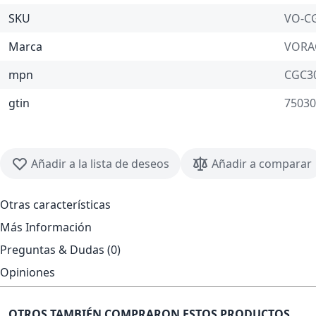
SKU
VO-C
Marca
VOR
mpn
CGC3
gtin
75030
Añadir a la lista de deseos
Añadir a comparar
Otras características
Más Información
Preguntas & Dudas (0)
Opiniones
OTROS TAMBIÉN COMPRARON ESTOS PRODUCTOS