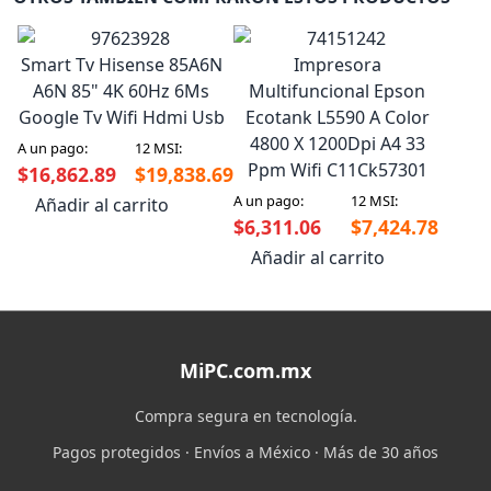
Smart Tv Hisense 85A6N
Impresora
A6N 85" 4K 60Hz 6Ms
Multifuncional Epson
Google Tv Wifi Hdmi Usb
Ecotank L5590 A Color
4800 X 1200Dpi A4 33
A un pago:
12 MSI:
Ppm Wifi C11Ck57301
$16,862.89
$19,838.69
A un pago:
12 MSI:
Añadir al carrito
$6,311.06
$7,424.78
Añadir al carrito
MiPC.com.mx
Compra segura en tecnología.
Pagos protegidos · Envíos a México · Más de 30 años