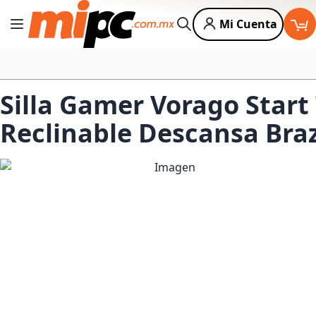
Mi Cuenta
Cambiar Nav
Buscar
Silla Gamer Vorago Star
Reclinable Descansa Bra