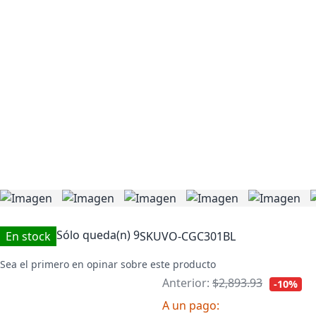
Sólo queda(n)
9
En stock
SKU
VO-CGC301BL
Sea el primero en opinar sobre este producto
Anterior:
$2,893.93
-10%
A un pago: