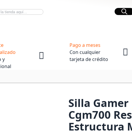
Bus
Novedades Tech
OpenBox
te
Pago a meses
alizado
Con cualquier
 y
tarjeta de crédito
ional
Silla Gamer
Cgm700 Res
Estructura 