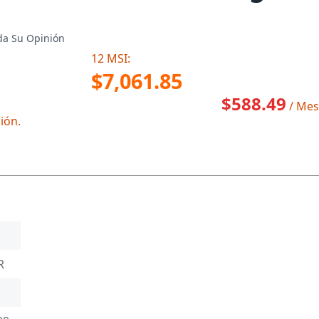
a Su Opinión
12 MSI:
$7,061.85
$588.49
/ Mes
ión.
R