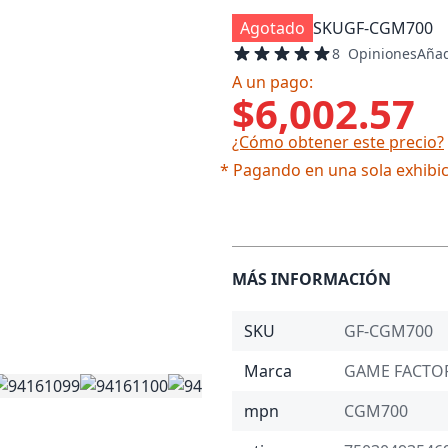
Agotado
SKU
GF-CGM700
100
100
Calificación:
% of
8
Opiniones
Añad
A un pago:
$6,002.57
¿Cómo obtener este precio?
* Pagando en una sola exhibic
MÁS INFORMACIÓN
SKU
GF-CGM700
Marca
GAME FACTO
mpn
CGM700