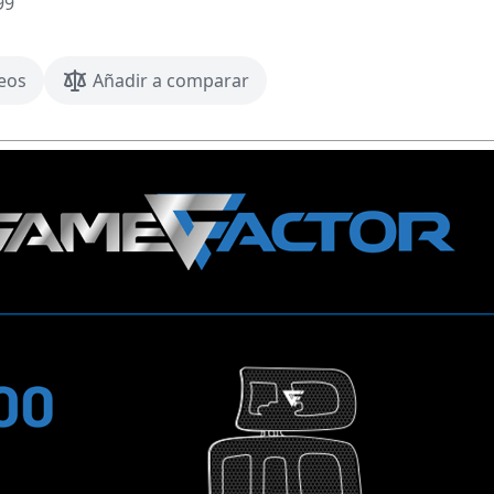
99
seos
Añadir a comparar