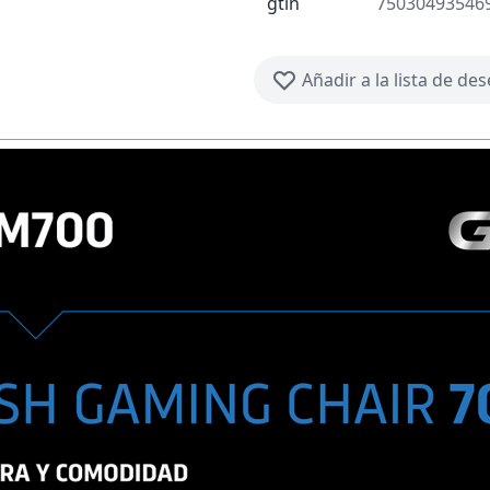
gtin
75030493546
Añadir a la lista de de