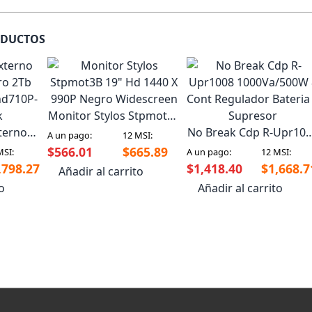
ODUCTOS
Monitor Stylos Stpmot3B
terno
19" Hd 1440 X 990P
No Break Cdp R-Upr10
A un pago:
12 MSI:
ro 2Tb
Negro Widescreen
1000Va/500W 8 Cont
$566.01
$665.89
MSI:
A un pago:
12 MSI:
hd710P-
Regulador Bateria Y
,798.27
$1,418.40
$1,668.7
Añadir al carrito
k
Supresor
to
Añadir al carrito