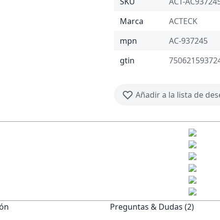
SKU
ACT-AC93724
Marca
ACTECK
mpn
AC-937245
gtin
75062159372
Añadir a la lista de de
ión
Preguntas & Dudas (2)