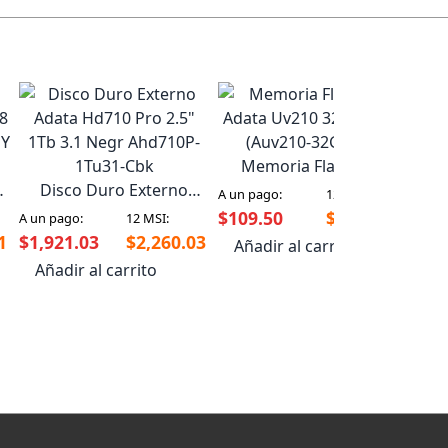
Memoria Flash Usb
08
Disco Duro Externo
Adata Uv210 32Gb Plata
A un pago:
12 MSI:
Adata Hd710 Pro 2.5"
(Auv210-32G-Rgd)
$109.50
$128.83
A un pago:
12 MSI:
1Tb 3.1 Negr Ahd710P-
1
$1,921.03
$2,260.03
Añadir al carrito
1Tu31-Cbk
Añadir al carrito
M
A un
Fra
$1,
Añ