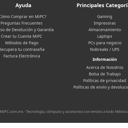
Ayuda
Principales Categorí
Cómo Comprar en MiPC?
Gaming
Preguntas Frecuentes
Impresoras
so de Devolución y Garantía
Almacenamiento
Crear tu Cuenta MiPC
Laptops
Métodos de Pago
PCs para negocio
Recupera tu contraseña
Nobreaks / UPS
Factura Electrónica
Información
Acerca de Nosotros
Bolsa de Trabajo
Políticas de privacidad
Políticas de envío y devoluc
MiPC.com.mx · Tecnología, cómputo y accesorios con envíos a todo México