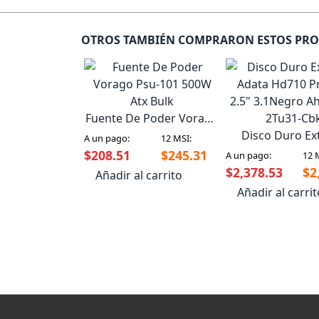
OTROS TAMBIÉN COMPRARON ESTOS PR
Fuente De Poder Vorago
Psu-101 500W Atx Bulk
Disco Duro Ex
A un pago:
12 MSI:
Adata Hd710 P
$208.51
$245.31
A un pago:
12 
2.5" 3.1Negro A
$2,378.53
$2
Añadir al carrito
2Tu31-Cb
Añadir al carri