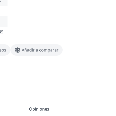
5
45
seos
Añadir a comparar
Opiniones