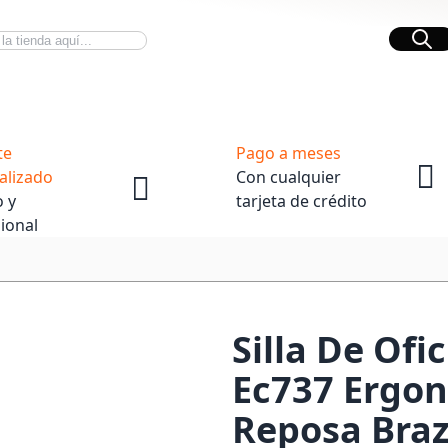
Bus
Novedades Tech
OpenBox
te
Pago a meses
alizado
Con cualquier
 y
tarjeta de crédito
ional
Silla De Ofi
Ec737 Ergo
Reposa Braz