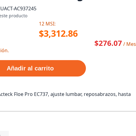
KU
ACT-AC937245
este producto
12 MSI:
$3,312.86
$276.07
/ Mes
ión.
Añadir al carrito
Acteck Floe Pro EC737, ajuste lumbar, reposabrazos, hasta