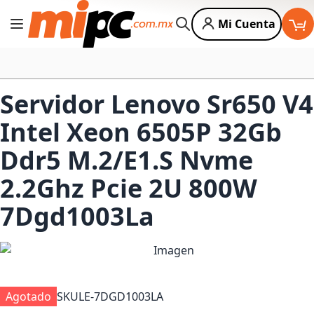
Mi Cuenta
Cambiar Nav
Buscar
Servidor Lenovo Sr650 V4
Intel Xeon 6505P 32Gb
Ddr5 M.2/E1.S Nvme
2.2Ghz Pcie 2U 800W
7Dgd1003La
Agotado
SKU
LE-7DGD1003LA