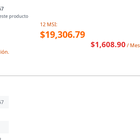
67
este producto
12 MSI:
$19,306.79
$1,608.90
/ Mes
ión.
67
3