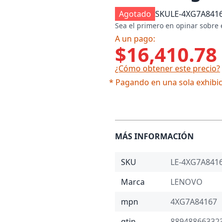
Agotado
SKU
LE-4XG7A841
Sea el primero en opinar sobre 
A un pago:
$16,410.78
¿Cómo obtener este precio?
* Pagando en una sola exhibic
MÁS INFORMACIÓN
SKU
LE-4XG7A841
Marca
LENOVO
mpn
4XG7A84167
gtin
88948866332