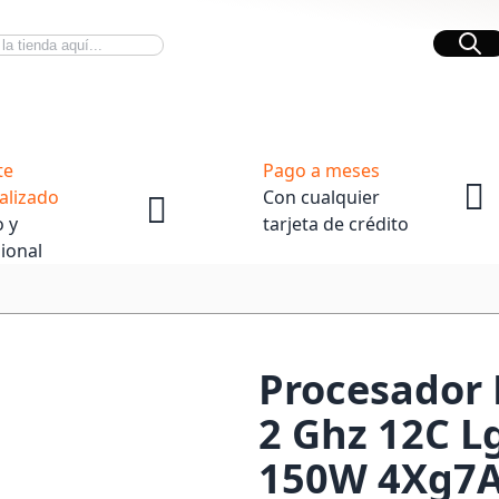
Bus
Novedades Tech
OpenBox
te
Pago a meses
alizado
Con cualquier
 y
tarjeta de crédito
ional
Procesador 
2 Ghz 12C L
150W 4Xg7