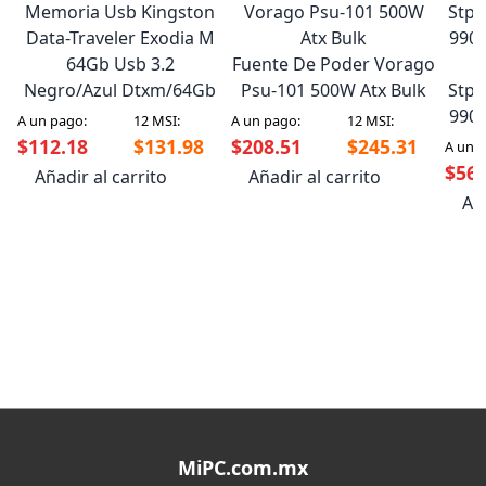
Memoria Usb Kingston
Data-Traveler Exodia M
64Gb Usb 3.2
Fuente De Poder Vorago
Negro/Azul Dtxm/64Gb
Psu-101 500W Atx Bulk
Stpm
990
A un pago:
12 MSI:
A un pago:
12 MSI:
$112.18
$131.98
$208.51
$245.31
A un 
$566
Añadir al carrito
Añadir al carrito
Aña
MiPC.com.mx