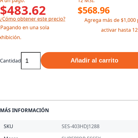
A un pago:
12 MSI:
$483.62
$568.96
¿Cómo obtener este precio?
Agrega más de $1,000 
 Pagando en una sola
activar hasta 1
xhibición.
Añadir al carrito
Cantidad
MÁS INFORMACIÓN
SKU
SES-403HDJ1288