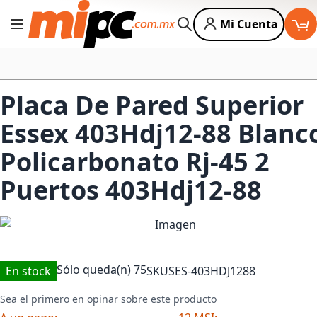
Mi Cuenta
Cambiar Nav
Buscar
Placa De Pared Superior
Essex 403Hdj12-88 Blanc
Policarbonato Rj-45 2
Puertos 403Hdj12-88
Sólo queda(n)
75
En stock
SKU
SES-403HDJ1288
Sea el primero en opinar sobre este producto