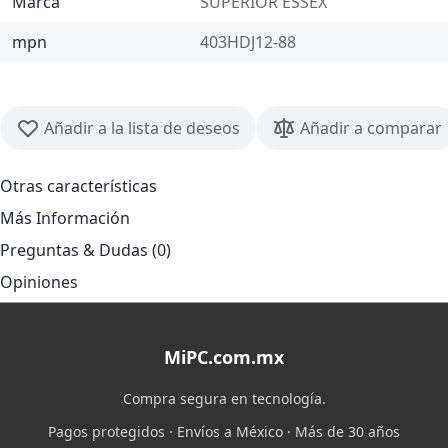
Marca
SUPERIOR ESSEX
mpn
403HDJ12-88
Añadir a la lista de deseos
Añadir a comparar
Otras características
Más Información
Preguntas & Dudas (0)
Opiniones
MiPC.com.mx
Compra segura en tecnología.
Pagos protegidos · Envíos a México · Más de 30 años