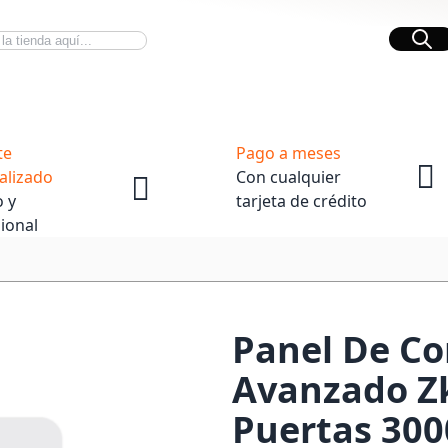
Bus
Novedades Tech
OpenBox
te
Pago a meses
alizado
Con cualquier
 y
tarjeta de crédito
ional
Panel De Co
Avanzado Zk
Puertas 300