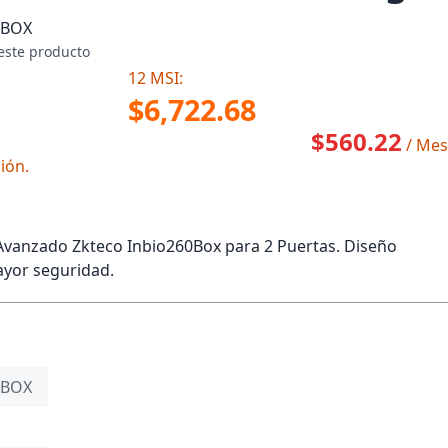
0BOX
este producto
12 MSI:
$6,722.68
$560.22
/ Mes
ión.
Avanzado Zkteco Inbio260Box para 2 Puertas. Diseño
ayor seguridad.
0BOX