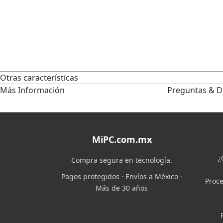
Otras características
Más Información
Preguntas & D
MiPC.com.mx
¿
Compra segura en tecnología.
Pagos protegidos · Envíos a México ·
Proce
Más de 30 años