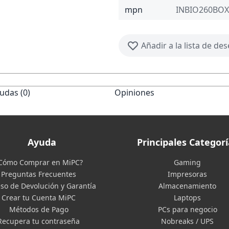
mpn
INBIO260BOX
Añadir a la lista de de
udas (0)
Opiniones
Ayuda
Principales Categorí
Cómo Comprar en MiPC?
Gaming
Preguntas Frecuentes
Impresoras
so de Devolución y Garantía
Almacenamiento
Crear tu Cuenta MiPC
Laptops
Métodos de Pago
PCs para negocio
Recupera tu contraseña
Nobreaks / UPS