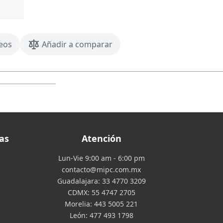
seos
Añadir a comparar
as
Atención
Lun-Vie 9:00 am - 6:00 pm
contacto@mipc.com.mx
Guadalajara:
33 4770 3209
CDMX:
55 4747 2705
Morelia:
443 5005 221
León:
477 493 1798