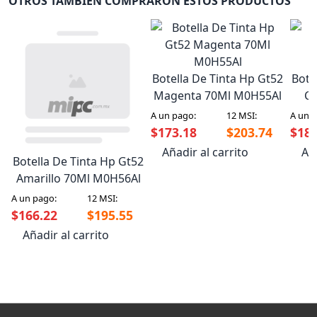
OTROS TAMBIÉN COMPRARON ESTOS PRODUCTOS
Botella De Tinta Hp Gt52
Bote
Magenta 70Ml M0H55Al
Cy
A un pago:
12 MSI:
A un 
$173.18
$203.74
$185
Añadir al carrito
Aña
Botella De Tinta Hp Gt52
Amarillo 70Ml M0H56Al
A un pago:
12 MSI:
$166.22
$195.55
Añadir al carrito