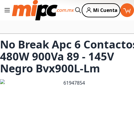
Mi Cuenta
Cambiar Nav
Buscar
No Break Apc 6 Contacto
480W 900Va 89 - 145V
Negro Bvx900L-Lm