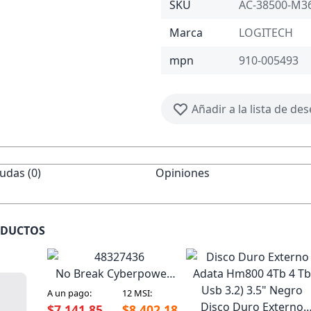
SKU
AC-38500-M3
Marca
LOGITECH
mpn
910-005493
Añadir a la lista de de
udas (0)
Opiniones
ODUCTOS
No Break Cyberpower
1000W 1500Va 12
A un pago:
12 MSI:
Contactos 88 - 144V 60Hz
Disco Duro Externo
$7,141.85
$8,402.18