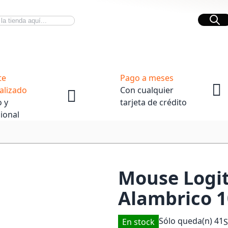
Bus
Novedades Tech
OpenBox
te
Pago a meses
alizado
Con cualquier
 y
tarjeta de crédito
ional
Mouse Logit
Alambrico 1
Sólo queda(n)
41
En stock