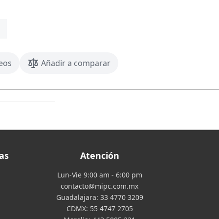
seos
Añadir a comparar
as
Atención
Lun-Vie 9:00 am - 6:00 pm
contacto@mipc.com.mx
Guadalajara:
33 4770 3209
CDMX:
55 4747 2705