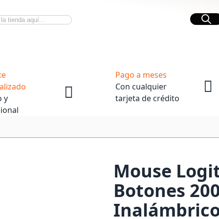
Bus
Novedades Tech
OpenBox
te
Pago a meses
alizado
Con cualquier
 y
tarjeta de crédito
ional
Mouse Logit
Botones 200
Inalámbrico