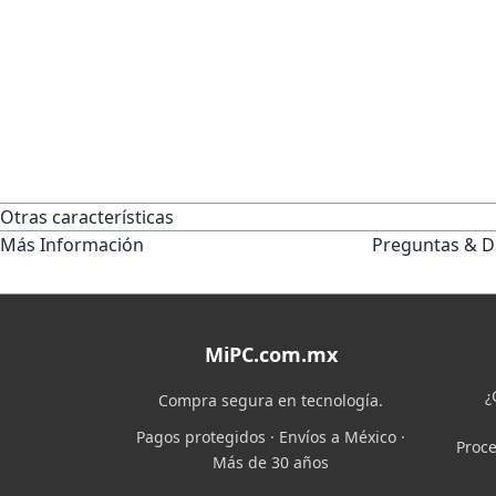
Otras características
Más Información
Preguntas & D
MiPC.com.mx
¿
Compra segura en tecnología.
Pagos protegidos · Envíos a México ·
Proce
Más de 30 años