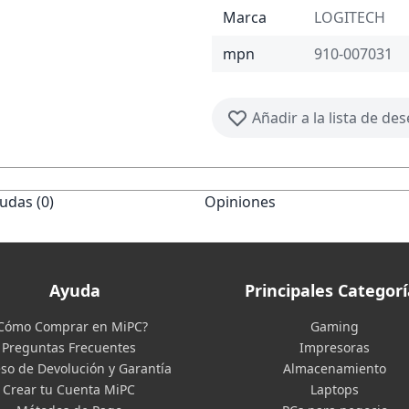
Marca
LOGITECH
mpn
910-007031
Añadir a la lista de de
udas (0)
Opiniones
Ayuda
Principales Categorí
Cómo Comprar en MiPC?
Gaming
Preguntas Frecuentes
Impresoras
so de Devolución y Garantía
Almacenamiento
Crear tu Cuenta MiPC
Laptops