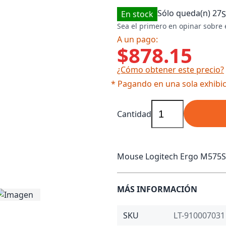
Sólo queda(n)
27
En stock
Sea el primero en opinar sobre 
A un pago:
$878.15
¿Cómo obtener este precio?
* Pagando en una sola exhibic
Cantidad
Mouse Logitech Ergo M575S 
MÁS INFORMACIÓN
SKU
LT-910007031