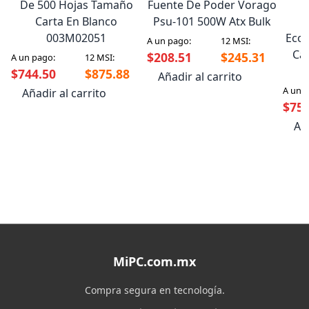
De 500 Hojas Tamaño
Fuente De Poder Vorago
Carta En Blanco
Psu-101 500W Atx Bulk
P
003M02051
Ecol
A un pago:
12 MSI:
Ca
$208.51
$245.31
A un pago:
12 MSI:
$744.50
$875.88
Añadir al carrito
A un 
Añadir al carrito
$751
Aña
MiPC.com.mx
Compra segura en tecnología.