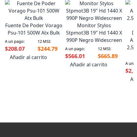
Fuente De Poder Vorago
Monitor Stylos
Psu-101 500W Atx Bulk
Stpmot3B 19" Hd 1440 X
Di
990P Negro Widescreen
Ad
A un pago:
12 MSI:
2.5"
$208.07
$244.79
A un pago:
12 MSI:
$566.01
$665.89
Añadir al carrito
A un 
Añadir al carrito
$2,3
Aña