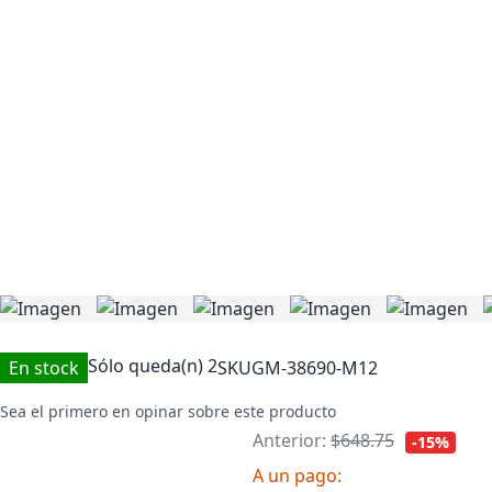
Sólo queda(n)
2
En stock
SKU
GM-38690-M12
Sea el primero en opinar sobre este producto
Anterior:
$648.75
-15%
A un pago: