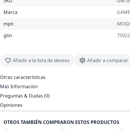
SKU
GM-3
Marca
GAME
mpn
MOG6
gtin
75022
Añadir a la lista de deseos
Añadir a comparar
Otras características
Más Información
Preguntas & Dudas (0)
Opiniones
OTROS TAMBIÉN COMPRARON ESTOS PRODUCTOS