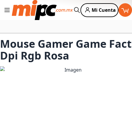
Mi Cuenta
Cambiar Nav
Buscar
Mouse Gamer Game Facto
Dpi Rgb Rosa