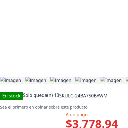
Sólo queda(n)
13
En stock
SKU
LG-24BA750BAWM
Sea el primero en opinar sobre este producto
A un pago:
$3,778.94