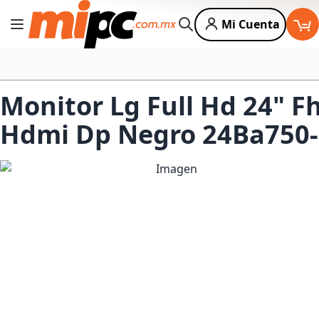
Mi Cuenta
Cambiar Nav
Buscar
Monitor Lg Full Hd 24" F
Hdmi Dp Negro 24Ba750