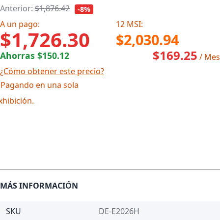
Anterior:
$1,876.42
-8%
A un pago:
12 MSI:
$1,726.30
$2,030.94
$169.25
Ahorras $150.12
/ Mes
¿Cómo obtener este precio?
 Pagando en una sola
xhibición.
MÁS INFORMACIÓN
SKU
DE-E2026H