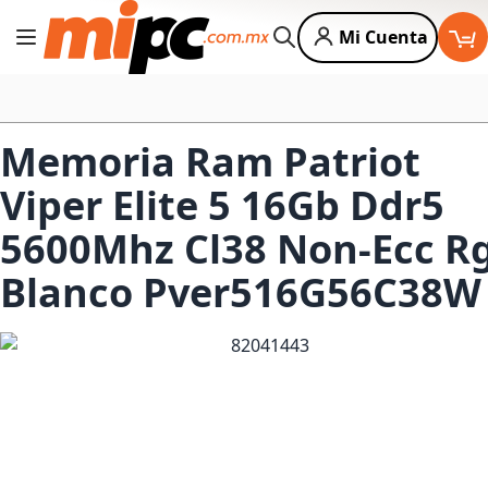
Mi Cuenta
Cambiar Nav
Buscar
Memoria Ram Patriot
Viper Elite 5 16Gb Ddr5
5600Mhz Cl38 Non-Ecc R
Blanco Pver516G56C38W