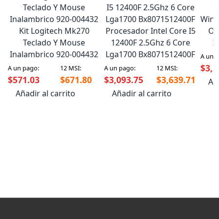
L
Wind
Kit Logitech Mk270
Procesador Intel Core I5
Ori
Teclado Y Mouse
12400F 2.5Ghz 6 Core
I
Inalambrico 920-004432
Lga1700 Bx8071512400F
A un 
$3,2
A un pago:
12 MSI:
A un pago:
12 MSI:
$571.03
$671.80
$3,093.75
$3,639.71
Aña
Añadir al carrito
Añadir al carrito