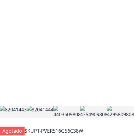
Agotado
SKU
PT-PVER516G56C38W