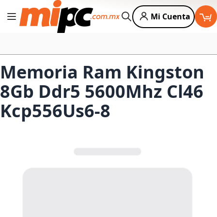
Mi Cuenta
Cambiar Nav
Buscar
Memoria Ram Kingston
8Gb Ddr5 5600Mhz Cl46
Kcp556Us6-8