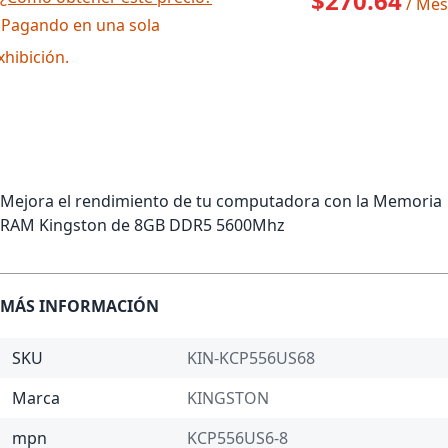
$270.64
/ Mes
 Pagando en una sola
xhibición.
Mejora el rendimiento de tu computadora con la Memoria
RAM Kingston de 8GB DDR5 5600Mhz
MÁS INFORMACIÓN
SKU
KIN-KCP556US68
Marca
KINGSTON
mpn
KCP556US6-8