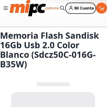
Mi Cuenta
Cambiar Nav
Buscar
Memoria Flash Sandisk
16Gb Usb 2.0 Color
Blanco (Sdcz50C-016G-
B35W)