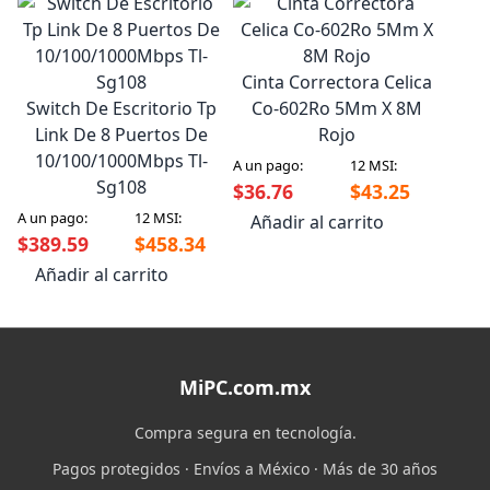
Cinta Correctora Celica
Switch De Escritorio Tp
Co-602Ro 5Mm X 8M
Link De 8 Puertos De
Rojo
10/100/1000Mbps Tl-
A un pago:
12 MSI:
Sg108
$36.76
$43.25
A un pago:
12 MSI:
Añadir al carrito
$389.59
$458.34
Añadir al carrito
MiPC.com.mx
Compra segura en tecnología.
Pagos protegidos · Envíos a México · Más de 30 años