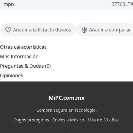
mpn
B77C3LT
Añadir a la lista de deseos
Añadir a comparar
Otras características
Más Información
Preguntas & Dudas (0)
Opiniones
MiPC.com.mx
Compra segura en tecnología.
Pagos protegidos · Envíos a México · Más de 30 años