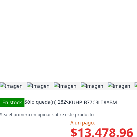
Sólo queda(n)
282
En stock
SKU
HP-B77C3LT#ABM
Sea el primero en opinar sobre este producto
A un pago:
$13,478.96