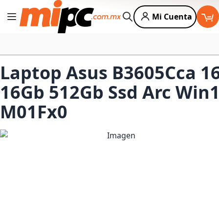
Mi Cuenta
Cambiar Nav
Buscar
Laptop Asus B3605Cca 16
16Gb 512Gb Ssd Arc Win1
M01Fx0