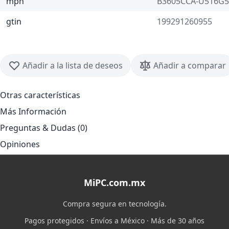
mpn
B3605CCA-U516G5
gtin
199291260955
Añadir a la lista de deseos
Añadir a comparar
Otras características
Más Información
Preguntas & Dudas (0)
Opiniones
MiPC.com.mx
Compra segura en tecnología.
Pagos protegidos · Envíos a México · Más de 30 años