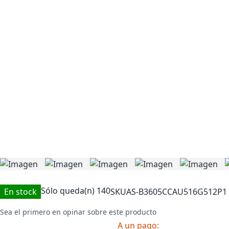
Sólo queda(n)
140
En stock
SKU
AS-B3605CCAU516G512P1
Sea el primero en opinar sobre este producto
A un pago: