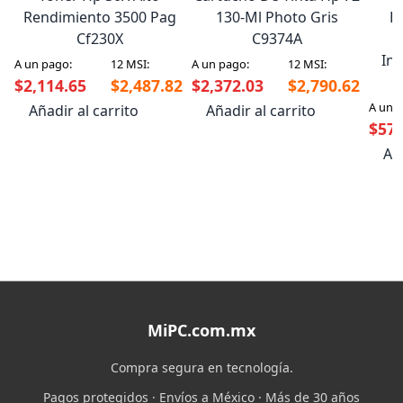
Rendimiento 3500 Pag
130-Ml Photo Gris
K
Cf230X
C9374A
In
A un pago:
12 MSI:
A un pago:
12 MSI:
$2,114.65
$2,487.82
$2,372.03
$2,790.62
A un 
Añadir al carrito
Añadir al carrito
$578
Aña
MiPC.com.mx
Compra segura en tecnología.
Pagos protegidos · Envíos a México · Más de 30 años