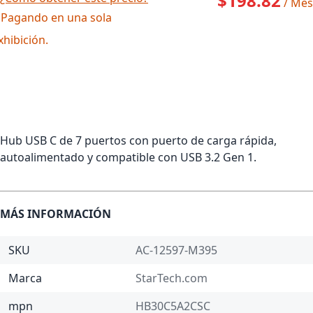
$198.82
/ Mes
 Pagando en una sola
xhibición.
Hub USB C de 7 puertos con puerto de carga rápida,
autoalimentado y compatible con USB 3.2 Gen 1.
MÁS INFORMACIÓN
SKU
AC-12597-M395
Marca
StarTech.com
mpn
HB30C5A2CSC