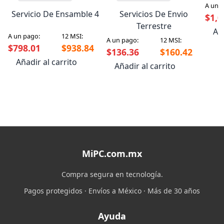
A un 
Servicio De Ensamble 4
Servicios De Envio
$1,0
Terrestre
Aña
A un pago:
12 MSI:
A un pago:
12 MSI:
$798.01
$938.84
$136.36
$160.42
Añadir al carrito
Añadir al carrito
MiPC.com.mx
Compra segura en tecnología.
Pagos protegidos · Envíos a México · Más de 30 años
Ayuda