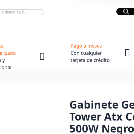
Bus
Novedades Tech
OpenBox
te
Pago a meses
alizado
Con cualquier
 y
tarjeta de crédito
ional
Gabinete Ge
Tower Atx C
500W Negr