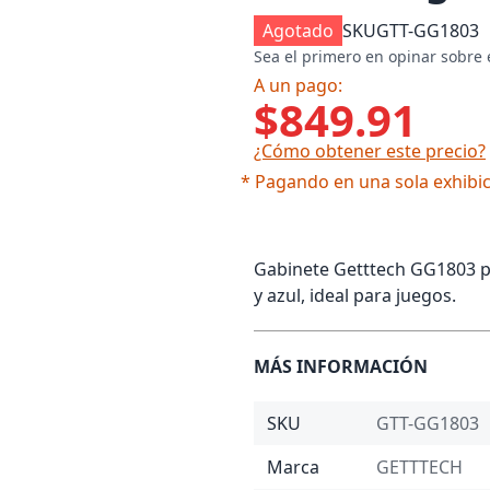
Agotado
SKU
GTT-GG1803
Sea el primero en opinar sobre 
A un pago:
$849.91
¿Cómo obtener este precio?
* Pagando en una sola exhibic
Gabinete Getttech GG1803 pa
y azul, ideal para juegos.
MÁS INFORMACIÓN
SKU
GTT-GG1803
Marca
GETTTECH