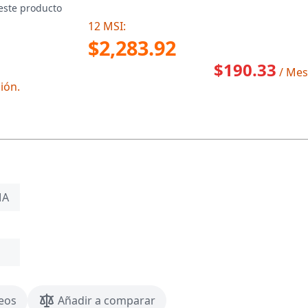
este producto
12 MSI:
$2,283.92
$190.33
/ Mes
ión.
MA
seos
Añadir a comparar