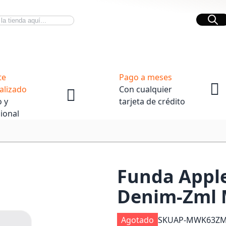
Bus
Novedades Tech
OpenBox
te
Pago a meses
alizado
Con cualquier
 y
tarjeta de crédito
ional
Funda Apple
Denim-Zml
Agotado
SKU
AP-MWK63Z