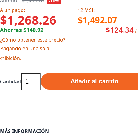
Anterior:
$1,409.18
-10%
A un pago:
12 MSI:
$1,268.26
$1,492.07
$124.34
Ahorras $140.92
/
¿Cómo obtener este precio?
 Pagando en una sola
xhibición.
Añadir al carrito
Cantidad
MÁS INFORMACIÓN