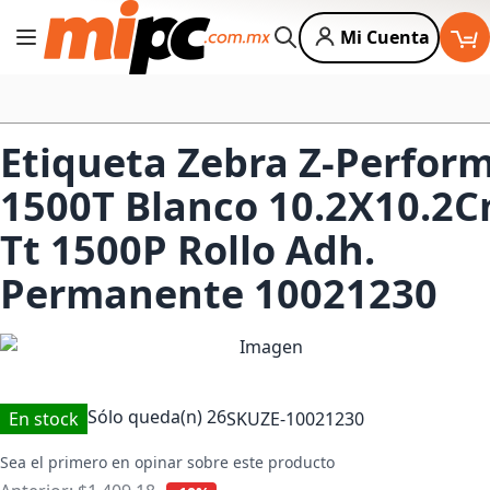
Mi Cuenta
Cambiar Nav
Buscar
Etiqueta Zebra Z-Perfor
1500T Blanco 10.2X10.2
Tt 1500P Rollo Adh.
Permanente 10021230
Sólo queda(n)
26
En stock
SKU
ZE-10021230
Sea el primero en opinar sobre este producto