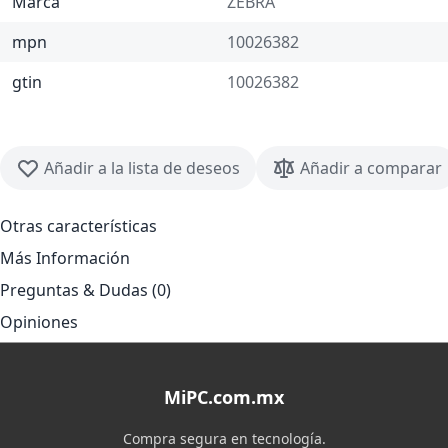
Marca
ZEBRA
mpn
10026382
gtin
10026382
Añadir a la lista de deseos
Añadir a comparar
Otras características
Más Información
Preguntas & Dudas (0)
Opiniones
MiPC.com.mx
Compra segura en tecnología.