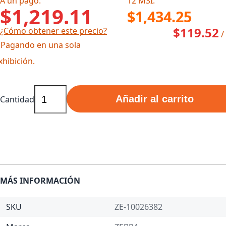
A un pago:
12 MSI:
$1,219.11
$1,434.25
$119.52
¿Cómo obtener este precio?
/
 Pagando en una sola
xhibición.
Añadir al carrito
Cantidad
MÁS INFORMACIÓN
SKU
ZE-10026382