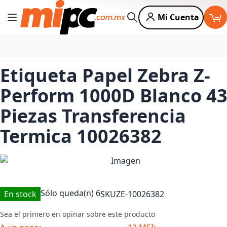
Mi Cuenta
Cambiar Nav
Buscar
Etiqueta Papel Zebra Z-
Perform 1000D Blanco 4
Piezas Transferencia
Termica 10026382
Sólo queda(n)
6
En stock
SKU
ZE-10026382
Sea el primero en opinar sobre este producto