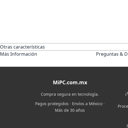
Otras características
Más Información
Preguntas & D
MiPC.com.mx
¿
Compra segura en tecnología.
Pagos protegidos · Envíos a México ·
Proce
Más de 30 años