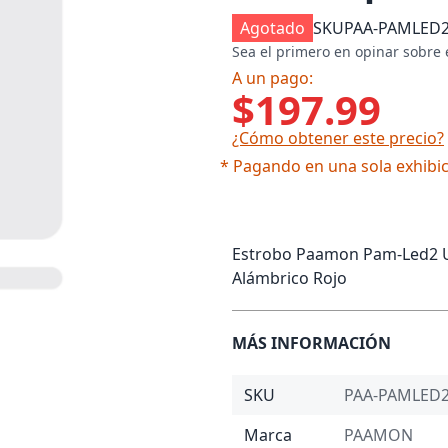
Agotado
SKU
PAA-PAMLED
Sea el primero en opinar sobre 
A un pago:
$197.99
¿Cómo obtener este precio?
* Pagando en una sola exhibic
Estrobo Paamon Pam-Led2 Ult
Alámbrico Rojo
MÁS INFORMACIÓN
SKU
PAA-PAMLED
Marca
PAAMON