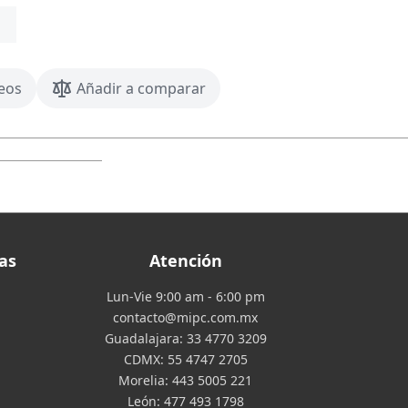
seos
Añadir a comparar
as
Atención
Lun-Vie 9:00 am - 6:00 pm
contacto@mipc.com.mx
Guadalajara:
33 4770 3209
CDMX:
55 4747 2705
Morelia:
443 5005 221
León:
477 493 1798