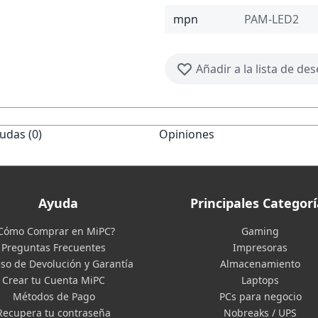
mpn
PAM-LED2
Añadir a la lista de de
udas (0)
Opiniones
Ayuda
Principales Categorí
Cómo Comprar en MiPC?
Gaming
Preguntas Frecuentes
Impresoras
so de Devolución y Garantía
Almacenamiento
Crear tu Cuenta MiPC
Laptops
Métodos de Pago
PCs para negocio
Recupera tu contraseña
Nobreaks / UPS