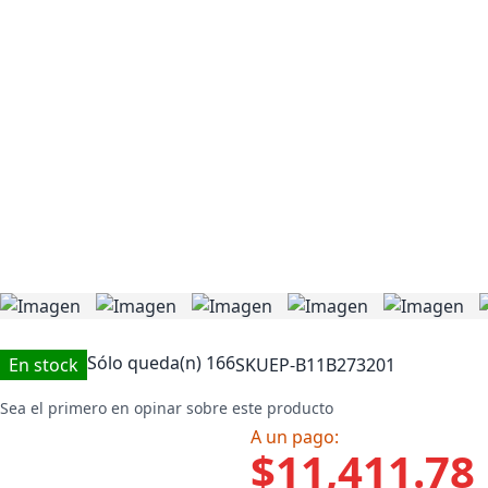
Sólo queda(n)
166
En stock
SKU
EP-B11B273201
Sea el primero en opinar sobre este producto
A un pago:
$11,411.78