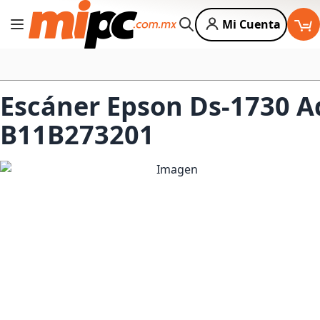
Mi Cuenta
Cambiar Nav
Buscar
Escáner Epson Ds-1730 A
B11B273201