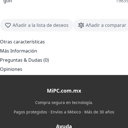
gtin
1983
Añadir a la lista de deseos
Añadir a comparar
Otras características
Más Información
Preguntas & Dudas (0)
Opiniones
MiPC.com.mx
Compra segura en tecnología.
Pagos protegidos · Envíos a México · Más de 30 años
Ayuda