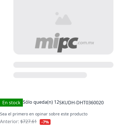
Sólo queda(n)
12
En stock
SKU
DH-DHT0360020
Sea el primero en opinar sobre este producto
Anterior:
$727.61
-7%