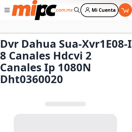
Mi Cuenta
Cambiar Nav
Buscar
Dvr Dahua Sua-Xvr1E08-I
8 Canales Hdcvi 2
Canales Ip 1080N
Dht0360020