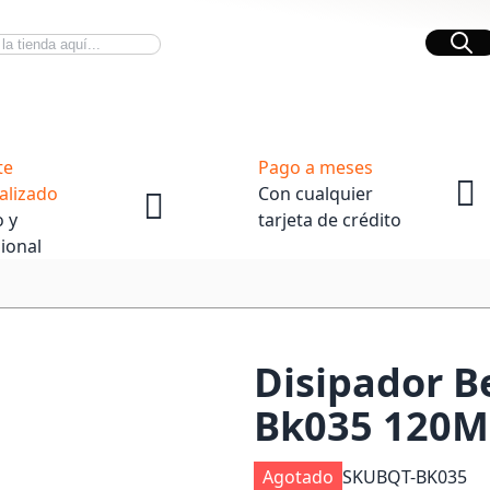
Bus
Novedades Tech
OpenBox
te
Pago a meses
alizado
Con cualquier
 y
tarjeta de crédito
ional
Disipador B
Bk035 120
Agotado
SKU
BQT-BK035