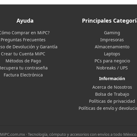
Ayuda
Principales Categorí
Cómo Comprar en MiPC?
Gaming
Preguntas Frecuentes
Impresoras
so de Devolución y Garantía
Almacenamiento
Crear tu Cuenta MiPC
Laptops
Métodos de Pago
PCs para negocio
Recupera tu contraseña
Nobreaks / UPS
Factura Electrónica
Información
Acerca de Nosotros
Bolsa de Trabajo
Políticas de privacidad
Políticas de envío y devoluc
MiPC.com.mx · Tecnología, cómputo y accesorios con envíos a todo México