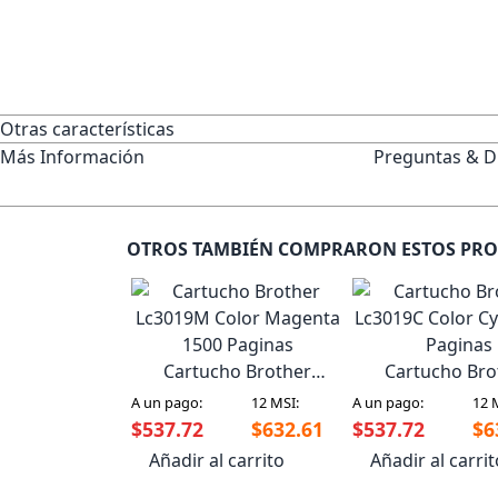
Otras características
Más Información
Preguntas & D
OTROS TAMBIÉN COMPRARON ESTOS PR
Cartucho Brother
Cartucho Bro
Lc3019M Color Magenta
Lc3019C Color C
A un pago:
12 MSI:
A un pago:
12 
1500 Paginas
Paginas
$537.72
$632.61
$537.72
$6
Añadir al carrito
Añadir al carri