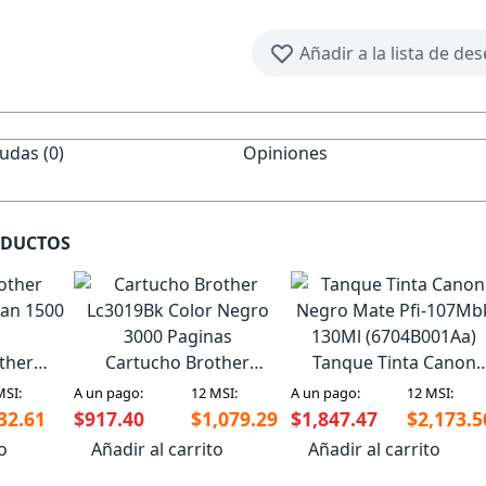
Añadir a la lista de de
udas (0)
Opiniones
ODUCTOS
ther
Cartucho Brother
Tanque Tinta Canon
yan 1500
Lc3019Bk Color Negro
Negro Mate Pfi-107Mb
MSI:
A un pago:
12 MSI:
A un pago:
12 MSI:
3000 Paginas
130Ml (6704B001Aa)
32.61
$917.40
$1,079.29
$1,847.47
$2,173.5
to
Añadir al carrito
Añadir al carrito