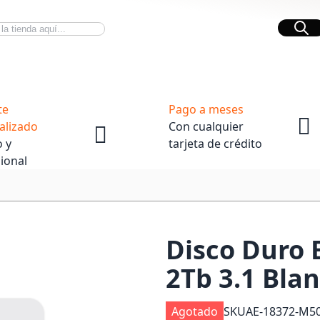
Bus
Novedades Tech
OpenBox
te
Pago a meses
alizado
Con cualquier
 y
tarjeta de crédito
ional
Disco Duro 
2Tb 3.1 Bla
Agotado
SKU
AE-18372-M5