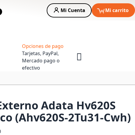
Mi Cuenta
Mi carrito
car
Asesoria Empresas
Opciones de pago
Tarjetas, PayPal,
Mercado pago o
efectivo
Externo Adata Hv620S
nco (Ahv620S-2Tu31-Cwh)
0