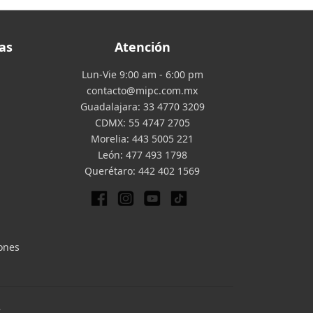
as
Atención
Lun-Vie 9:00 am - 6:00 pm
contacto@mipc.com.mx
Guadalajara:
33 4770 3209
CDMX:
55 4747 2705
Morelia:
443 5005 221
León:
477 493 1798
Querétaro:
442 402 1569
iones
.