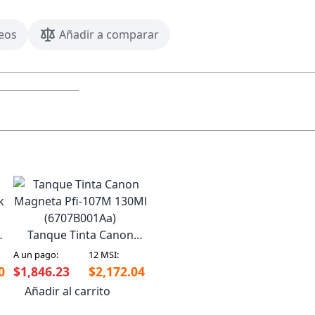
seos
Añadir a comparar
Tanque Tinta Canon
k
Magneta Pfi-107M 130Ml
A un pago:
12 MSI:
(6707B001Aa)
0
$1,846.23
$2,172.04
Añadir al carrito