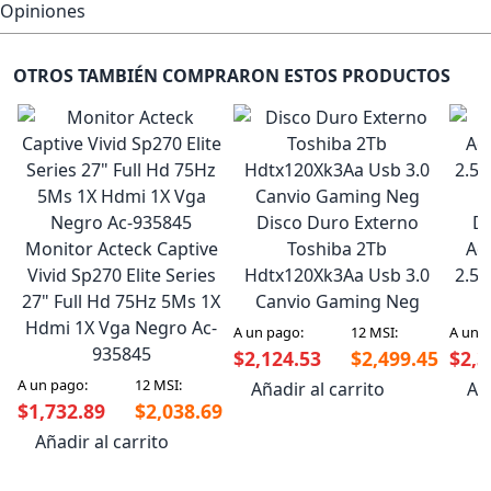
Opiniones
OTROS TAMBIÉN COMPRARON ESTOS PRODUCTOS
Disco Duro Externo
Di
Monitor Acteck Captive
Toshiba 2Tb
Ad
Vivid Sp270 Elite Series
Hdtx120Xk3Aa Usb 3.0
2.5"
27" Full Hd 75Hz 5Ms 1X
Canvio Gaming Neg
Hdmi 1X Vga Negro Ac-
A un pago:
12 MSI:
A un 
935845
$2,124.53
$2,499.45
$2,3
A un pago:
12 MSI:
Añadir al carrito
Aña
$1,732.89
$2,038.69
Añadir al carrito