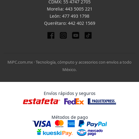
CDMX:
55 4747 2705
Morelia:
443 5005 221
León:
477 493 1798
Querétaro:
442 402 1569
MiPC.com.mx · Tecnología, cómputo y accesorios con envíos a todo
México.
Envíos rápidos y seguros
Métodos de pago