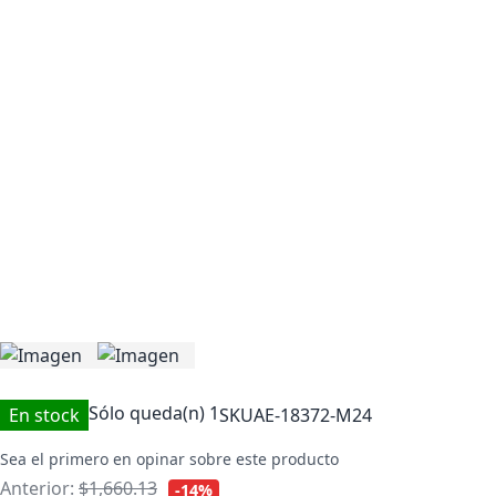
Sólo queda(n)
1
En stock
SKU
AE-18372-M24
Sea el primero en opinar sobre este producto
Anterior:
$1,660.13
-14%