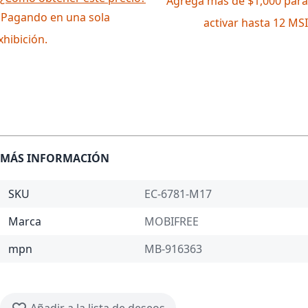
Agrega más de $1,000 para
 Pagando en una sola
activar hasta 12 MSI
xhibición.
MÁS INFORMACIÓN
SKU
EC-6781-M17
Marca
MOBIFREE
mpn
MB-916363