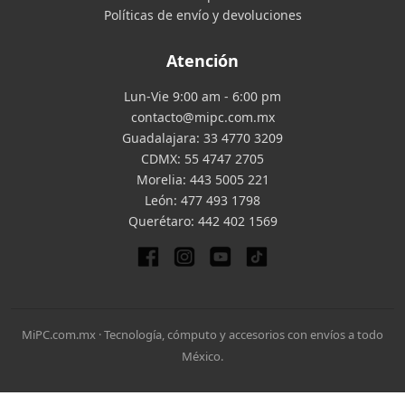
Políticas de envío y devoluciones
Atención
Lun-Vie 9:00 am - 6:00 pm
contacto@mipc.com.mx
Guadalajara:
33 4770 3209
CDMX:
55 4747 2705
Morelia:
443 5005 221
León:
477 493 1798
Querétaro:
442 402 1569
MiPC.com.mx · Tecnología, cómputo y accesorios con envíos a todo
México.