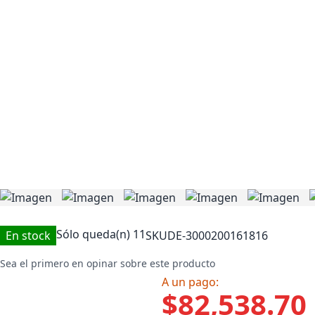
Sólo queda(n)
11
En stock
SKU
DE-3000200161816
Sea el primero en opinar sobre este producto
A un pago:
$82,538.70