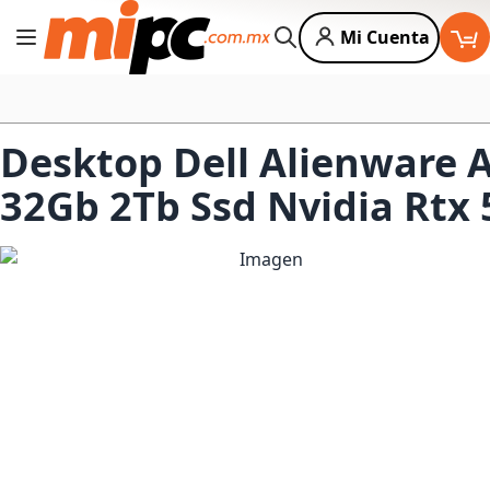
Mi Cuenta
Cambiar Nav
Buscar
Desktop Dell Alienware A
32Gb 2Tb Ssd Nvidia Rtx