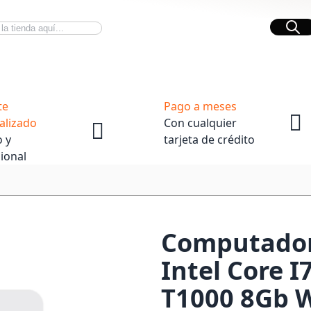
Bus
Novedades Tech
OpenBox
te
Pago a meses
alizado
Con cualquier
 y
tarjeta de crédito
ional
Computadora
Intel Core 
T1000 8Gb W