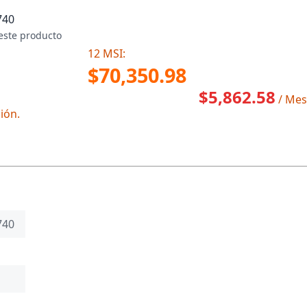
740
este producto
12 MSI:
$70,350.98
$5,862.58
/ Mes
ión.
740