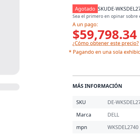
Agotado
SKU
DE-WKSDEL2
Sea el primero en opinar sobre 
A un pago:
$59,798.34
¿Cómo obtener este precio?
* Pagando en una sola exhibic
MÁS INFORMACIÓN
SKU
DE-WKSDEL2
Marca
DELL
mpn
WKSDEL2740