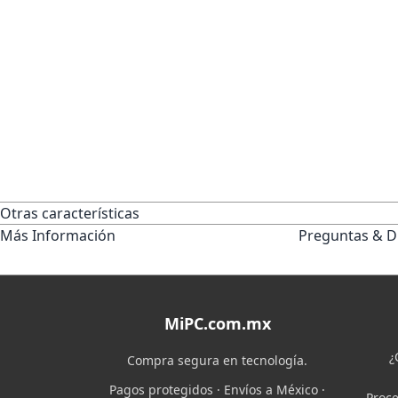
Otras características
Más Información
Preguntas & D
MiPC.com.mx
¿
Compra segura en tecnología.
Pagos protegidos · Envíos a México ·
Proce