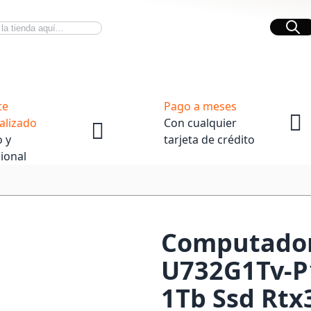
Bus
Novedades Tech
OpenBox
te
Pago a meses
alizado
Con cualquier
 y
tarjeta de crédito
ional
Computador
U732G1Tv-P1
1Tb Ssd Rtx