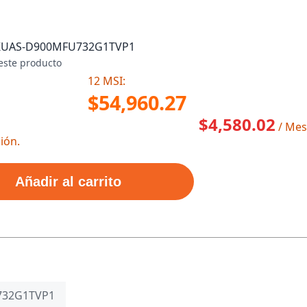
KU
AS-D900MFU732G1TVP1
este producto
12 MSI:
$54,960.27
$4,580.02
/ Mes
ión.
Añadir al carrito
732G1TVP1