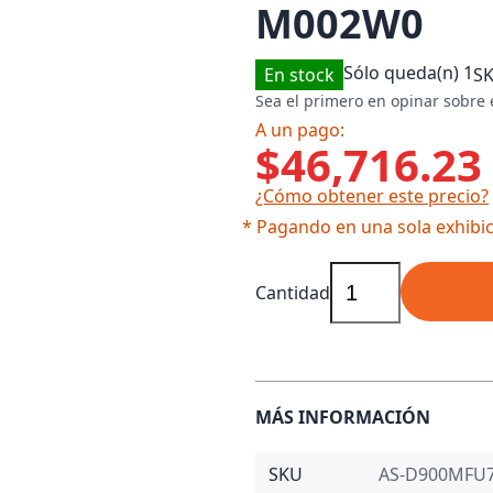
M002W0
Sólo queda(n)
1
En stock
S
Sea el primero en opinar sobre 
A un pago:
$46,716.23
¿Cómo obtener este precio?
* Pagando en una sola exhibic
Cantidad
MÁS INFORMACIÓN
SKU
AS-D900MFU