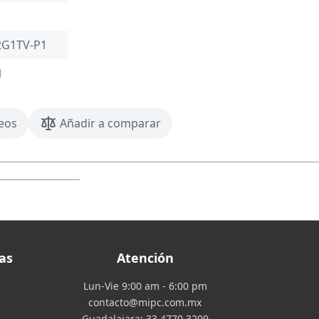
G1TV-P1
1
seos
Añadir a comparar
as
Atención
Lun-Vie 9:00 am - 6:00 pm
contacto@mipc.com.mx
Guadalajara:
33 4770 3209