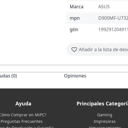
Marca
ASUS
mpn
D900MF-U732
gtin
19929120491
Añadir a la lista de de
udas (0)
Opiniones
Ayuda
Principales Categorí
Cómo Comprar en MiPC?
Gaming
Preguntas Frecuentes
Impresoras
so de Devolución y Garantía
Almacenamiento