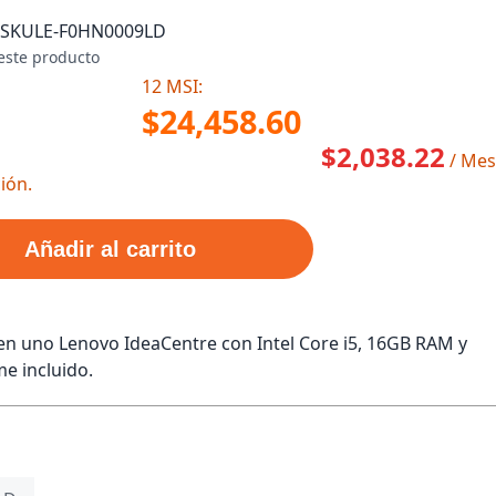
SKU
LE-F0HN0009LD
este producto
12 MSI:
$24,458.60
$2,038.22
/ Mes
ión.
Añadir al carrito
n uno Lenovo IdeaCentre con Intel Core i5, 16GB RAM y
e incluido.