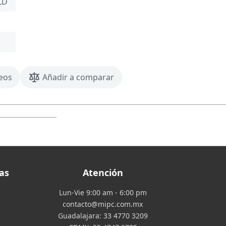
LD
seos
Añadir a comparar
as
Atención
Lun-Vie 9:00 am - 6:00 pm
contacto@mipc.com.mx
Guadalajara:
33 4770 3209