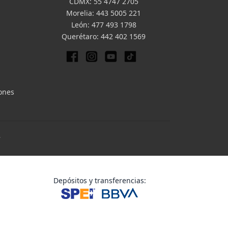
CDMX:
55 4747 2705
Morelia:
443 5005 221
León:
477 493 1798
Querétaro:
442 402 1569
iones
.
Depósitos y transferencias: