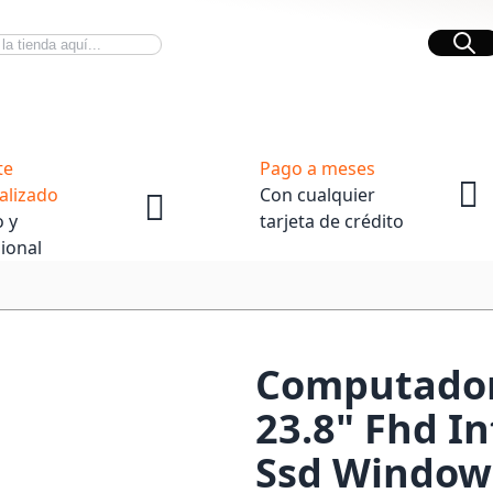
Bus
Novedades Tech
OpenBox
te
Pago a meses
alizado
Con cualquier
 y
tarjeta de crédito
ional
Computador
23.8" Fhd I
Ssd Window