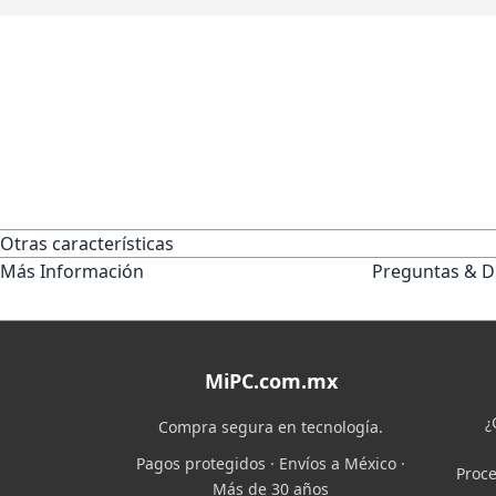
Otras características
Más Información
Preguntas & D
MiPC.com.mx
¿
Compra segura en tecnología.
Pagos protegidos · Envíos a México ·
Proce
Más de 30 años