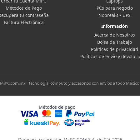
Crear tu Cuenta MiPC
Laptops
Métodos de Pago
PCs para negocio
Recupera tu contraseña
Nobreaks / UPS
Factura Electrónica
Información
Acerca de Nosotros
Bolsa de Trabajo
Políticas de privacidad
Políticas de envío y devoluc
MiPC.com.mx · Tecnología, cómputo y accesorios con envíos a todo México
Métodos de pago
Derechos reservados Mi PC COM S.A. de C.V. 2026