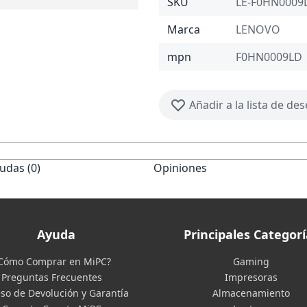
SKU
LE-F0HN0009
Marca
LENOVO
mpn
F0HN0009LD
Añadir a la lista de de
udas (0)
Opiniones
Ayuda
Principales Categorí
Cómo Comprar en MiPC?
Gaming
Preguntas Frecuentes
Impresoras
so de Devolución y Garantía
Almacenamiento