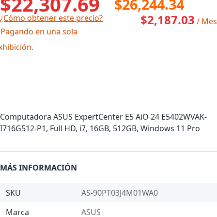
$22,307.69
$26,244.34
$2,187.03
¿Cómo obtener este precio?
/ Mes
 Pagando en una sola
xhibición.
Computadora ASUS ExpertCenter E5 AiO 24 E5402WVAK-
I716G512-P1, Full HD, i7, 16GB, 512GB, Windows 11 Pro
MÁS INFORMACIÓN
SKU
AS-90PT03J4M01WA0
Marca
ASUS