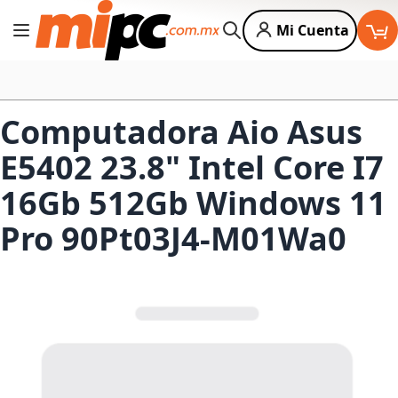
Mi Cuenta
Cambiar Nav
Buscar
Computadora Aio Asus
E5402 23.8" Intel Core I7
16Gb 512Gb Windows 11
Pro 90Pt03J4-M01Wa0